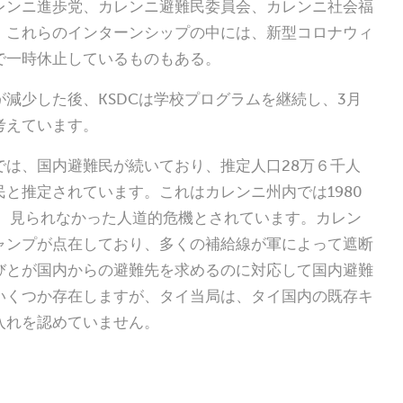
レンニ進歩党、カレンニ避難民委員会、カレンニ社会福
。これらのインターンシップの中には、新型コロナウィ
で一時休止しているものもある。
減少した後、KSDCは学校プログラムを継続し、3月
考えています。
では、国内避難民が続いており、推定人口28万６千人
民と推定されています。これはカレンニ州内では1980
来、見られなかった人道的危機とされています。カレン
ャンプが点在しており、多くの補給線が軍によって遮断
びとが国内からの避難先を求めるのに対応して国内避難
いくつか存在しますが、タイ当局は、タイ国内の既存キ
入れを認めていません。