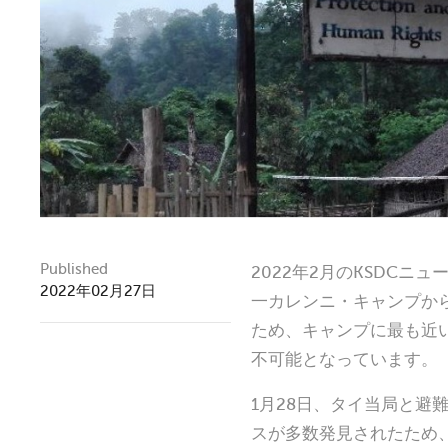
Published
2022年2月のKSDCニ
2022年02月27日
一カレンニ・キャンプか
ため、キャンプに最も近い
不可能となっています。
1月28日、タイ当局と避
スが多数発見されたため