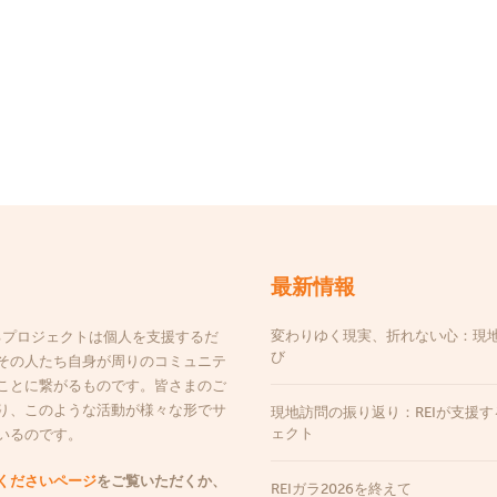
最新情報
変わりゆく現実、折れない心：現
するプロジェクトは個人を支援するだ
び
その人たち自身が周りのコミュニテ
ことに繋がるものです。皆さまのご
り、このような活動が様々な形でサ
現地訪問の振り返り：REIが支援
ェクト
いるのです。
くださいページ
をご覧いただくか、
REIガラ2026を終えて