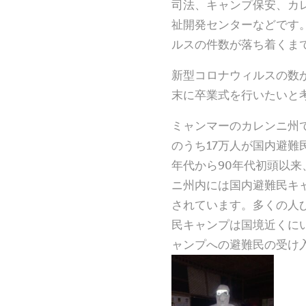
司法、キャンプ保安、カ
祉開発センターなどです
ルスの件数が落ち着くま
新型コロナウィルスの数が
末に卒業式を行いたいと
ミャンマーのカレンニ州
のうち17万人が国内避難
年代から90年代初頭以
ニ州内には国内避難民キ
されています。多くの人
民キャンプは国境近くに
ャンプへの避難民の受け