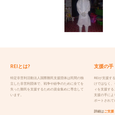
REIとは?
支援の手
特定非営利活動法人国際難民支援団体は民間の独
REIが支援
立した非営利団体で、戦争や紛争のために全てを
けではなく、
失った難民を支援するための資金集めに専念して
ィを支援する
います。
支援の手によ
ポートされて
詳細は
ご支援