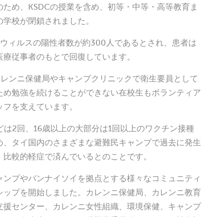
ため、KSDCの授業を含め、初等・中等・高等教育ま
の学校が閉鎖されました。
ウィルスの陽性者数が約300人であるとされ、患者は
医療従事者のもとで回復しています。
カレンニ保健局やキャンプクリニックで衛生要員として
ため勉強を続けることができない在校生もボランティア
ッフを支えています。
どは2回、16歳以上の大部分は1回以上のワクチン接種
め、タイ国内のさまざまな避難民キャンプで過去に発生
、比較的軽症で済んでいるとのことです。
ャンプやバンナイソイを拠点とする様々なコミュニティ
シップを開始しました。カレンニ保健局、カレンニ教育
支援センター、カレンニ女性組織、環境保健、キャンプ