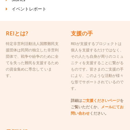
イベントレポート
REIとは?
支援の手
特定非営利活動法人国際難民支
REIが支援するプロジェクトは
援団体は民間の独立した非営利
個人を支援するだけではなく、
団体で、戦争や紛争のために全
その人たち自身が周りのコミュ
てを失った難民を支援するため
ニティを支援することに繋がる
の資金集めに専念して いま
ものです。皆さまのご支援の手
す。
により、このような活動が様々
な形でサポートされているので
す。
詳細は
ご支援くださいページ
を
ご覧いただくか、
メールにてお
問い合わせ
ください。