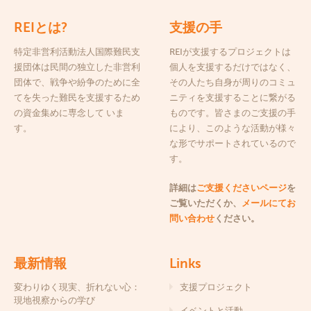
REIとは?
支援の手
特定非営利活動法人国際難民支
REIが支援するプロジェクトは
援団体は民間の独立した非営利
個人を支援するだけではなく、
団体で、戦争や紛争のために全
その人たち自身が周りのコミュ
てを失った難民を支援するため
ニティを支援することに繋がる
の資金集めに専念して いま
ものです。皆さまのご支援の手
す。
により、このような活動が様々
な形でサポートされているので
す。
詳細は
ご支援くださいページ
を
ご覧いただくか、
メールにてお
問い合わせ
ください。
最新情報
Links
変わりゆく現実、折れない心：
支援プロジェクト
現地視察からの学び
イベントと活動