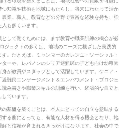
働ける環境を整えることは、地域社会への貢献を可能に
持つ知識や技術を地域にもたらし、将来にわたって活か
。農業、職人、教育などの分野で豊富な経験を持ち、強
た人も多くいます。
員として働くためには、まず教育や職業訓練の機会が必
プロジェクトの多くは、地域のニーズに根ざした実践的
ます。たとえば、ミャンマーのカレンニ・ソーシャル・
ンターや、レバノンのシリア避難民の子ども向け幼稚園
自身が教員やスタッフとして活躍しています。ケニア・
「避難民エンゲージメント＆エンパワメント・プロジェ
に読み書きや職業スキルの訓練を行い、経済的な自立と
ししています。
活の基盤を築くことは、本人にとっての自立を意味する
用する側にとっても、有能な人材を得る機会となり、地
理解と信頼が育まれるきっかけになります。社会の中で