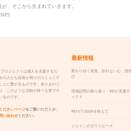
性が、そこから生まれていきます。
 2025
最新情報
変わりゆく現実、折れない心：現
するプロジェクトは個人を支援するだ
び
その人たち自身が周りのコミュニテ
ことに繋がるものです。皆さまのご
り、このような活動が様々な形でサ
現地訪問の振り返り：REIが支援
ェクト
いるのです。
くださいページ
をご覧いただくか、
REIガラ2026を終えて
問い合わせ
ください。
ジェインのガラスピーチ