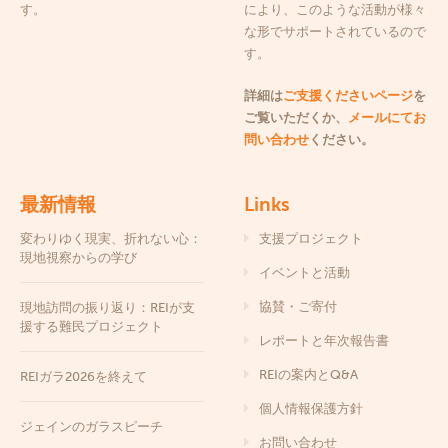
す。
により、このような活動が様々
な形でサポートされているので
す。
詳細は
ご支援くださいページ
を
ご覧いただくか、
メールにてお
問い合わせ
ください。
最新情報
Links
変わりゆく現実、折れない心：
支援プロジェクト
現地視察からの学び
イベントと活動
協賛・ご寄付
現地訪問の振り返り：REIが支
援する難民プロジェクト
レポートと年次報告書
REIの案内とQ&A
REIガラ2026を終えて
個人情報保護方針
ジェインのガラスピーチ
お問い合わせ