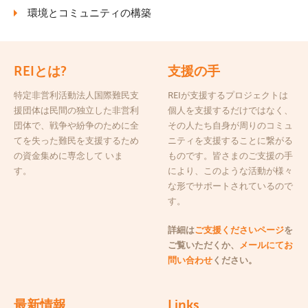
環境とコミュニティの構築
REIとは?
支援の手
特定非営利活動法人国際難民支
REIが支援するプロジェクトは
援団体は民間の独立した非営利
個人を支援するだけではなく、
団体で、戦争や紛争のために全
その人たち自身が周りのコミュ
てを失った難民を支援するため
ニティを支援することに繋がる
の資金集めに専念して いま
ものです。皆さまのご支援の手
す。
により、このような活動が様々
な形でサポートされているので
す。
詳細は
ご支援くださいページ
を
ご覧いただくか、
メールにてお
問い合わせ
ください。
最新情報
Links