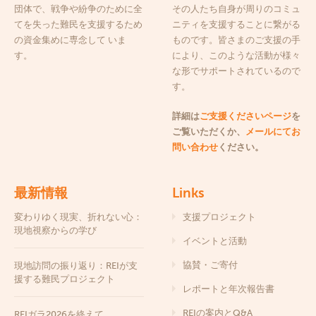
団体で、戦争や紛争のために全
その人たち自身が周りのコミュ
てを失った難民を支援するため
ニティを支援することに繋がる
の資金集めに専念して いま
ものです。皆さまのご支援の手
す。
により、このような活動が様々
な形でサポートされているので
す。
詳細は
ご支援くださいページ
を
ご覧いただくか、
メールにてお
問い合わせ
ください。
最新情報
Links
変わりゆく現実、折れない心：
支援プロジェクト
現地視察からの学び
イベントと活動
協賛・ご寄付
現地訪問の振り返り：REIが支
援する難民プロジェクト
レポートと年次報告書
REIの案内とQ&A
REIガラ2026を終えて