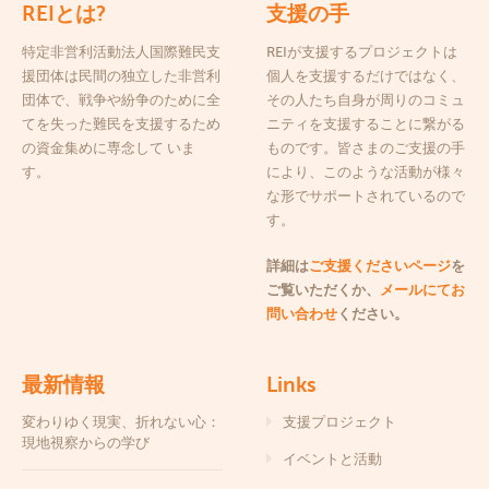
REIとは?
支援の手
特定非営利活動法人国際難民支
REIが支援するプロジェクトは
援団体は民間の独立した非営利
個人を支援するだけではなく、
団体で、戦争や紛争のために全
その人たち自身が周りのコミュ
てを失った難民を支援するため
ニティを支援することに繋がる
の資金集めに専念して いま
ものです。皆さまのご支援の手
す。
により、このような活動が様々
な形でサポートされているので
す。
詳細は
ご支援くださいページ
を
ご覧いただくか、
メールにてお
問い合わせ
ください。
最新情報
Links
変わりゆく現実、折れない心：
支援プロジェクト
現地視察からの学び
イベントと活動